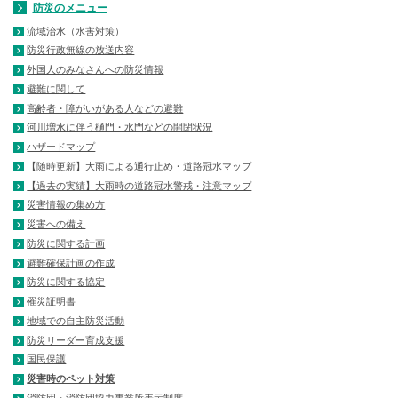
防災のメニュー
流域治水（水害対策）
防災行政無線の放送内容
外国人のみなさんへの防災情報
避難に関して
高齢者・障がいがある人などの避難
河川増水に伴う樋門・水門などの開閉状況
ハザードマップ
【随時更新】大雨による通行止め・道路冠水マップ
【過去の実績】大雨時の道路冠水警戒・注意マップ
災害情報の集め方
災害への備え
防災に関する計画
避難確保計画の作成
防災に関する協定
罹災証明書
地域での自主防災活動
防災リーダー育成支援
国民保護
災害時のペット対策
消防団・消防団協力事業所表示制度