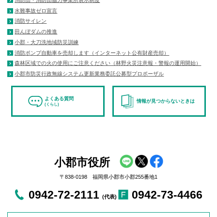
水難事故ゼロ宣言
消防サイレン
田んぼダムの推進
小郡・大刀洗地域防災訓練
消防ポンプ自動車を売却します（インターネット公有財産売却）
森林区域での火の使用にご注意ください（林野火災注意報・警報の運用開始）
小郡市防災行政無線システム更新業務委託公募型プロポーザル
よくある質問
情報が見つからないときは
(くらし)
小郡市役所
〒838-0198 福岡県小郡市小郡255番地1
0942-72-2111
0942-73-4466
(代表)