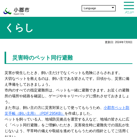
Language
メニュー
くらし
更新日: 2024年7月8日
災害時のペット同行避難
災害が発生したとき、飼い主だけでなくペットも危険にさらされます。
大切なペットを救えるのは、飼い主である皆さんです。日頃から、災害に備
え準備をしておきましょう。
市内のすべての指定避難所は、ペットも一緒に避難できます。お近くの避難
所の場所や経路を確認し、ゲージやキャリーバッグに慣れさせておきましょ
う。
また市は、飼い主の方に災害対策として使ってもらうため、
小郡市ペット防
災手帳（飼い主用）（PDF:295KB）
を作成しました。
ペットを飼っている人、地域防災拠点を運営する人など、地域の皆さんに広
く「ペット同行避難」をご理解いただき、災害発生時に避難先での混乱が生
じないよう、平常時の備えや取組を進めてもらうための指針としてご活用く
ださい。