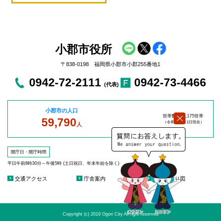
小郡市役所
〒838-0198 福岡県小郡市小郡255番地1
0942-72-2111
0942-73-4466
(代表)
小郡市の人口
世帯数：27,175世帯
59,790
（令和8年8
月1日現在）
人
開庁日・開庁時間
平日午前8時30分～午後5時 (土日祝日、年末年始を除く)
交通アクセス
庁舎案内
庁舎見取り図
Copyright (c) 2019 Ogori City All right reserved