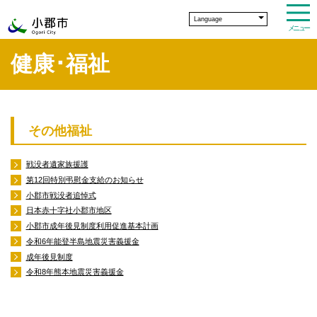
Language
メニュー
健康･福祉
その他福祉
戦没者遺家族援護
第12回特別弔慰金支給のお知らせ
小郡市戦没者追悼式
日本赤十字社小郡市地区
小郡市成年後見制度利用促進基本計画
令和6年能登半島地震災害義援金
成年後見制度
令和8年熊本地震災害義援金