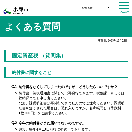
Language
メニュー
よくある質問
更新日: 2025年12月22日
固定資産税 （質問集）
納付書に関すること
Q.1
納付書をなくしてしまったのですが、どうしたらいいですか？
A
納付書・納税通知書に関しては再発行できます。税務課、もしくは
収納課までお申し出ください。
なお、課税明細書は再発行できませんのでご注意ください。課税明
細書を無くされた場合は、恐れ入りますが、名寄帳写し（手数料：
1枚100円）をご請求ください。
Q.2
今年の納付書がまだ届いてないのですが。
A
通常、毎年4月10日前後に発送しております。