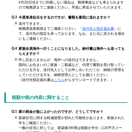
4月20日頃までに到着しない場合は、郵便事故なども考えられます
ので税務課までご連絡ください。早急に再送させていただきます。
Q.3
今度単身赴任をするのですが、書類を妻宛に送れますか？
A
送付できます。
税務課資産税係までご連絡ください。「
送付先人指定届出書
」に
て、送付先の指定を承っております。なお、また元に戻される場合
にもご連絡ください。
Q.4
家族全員海外へ行くことになりました。納付書は海外へも送っても
らえますか？
A
申し訳ありませんが、海外への送付はできません。
国内にお住まいのご家族・ご親戚など、代理で書類を受け取ってい
ただける方を、送付先人としてお申し出いただくか、納税の管理を
していただける方を、納税管理人としてお届けください。
（送付先指定届出書は
こちら
からダウンロードできます。）
税額や税の内容に関すること
Q.1
家の税金が急に上がったのですが、どうしてですか？
A
新築住宅に関する軽減措置が切れた可能性があります。新築された
年をご確認ください。
一般の住宅に対しては、新築後3年間は税額が半分（120平方メー