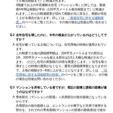
トル相当税額まで）に軽減されます。
3階建て以上の中高層耐火住宅（マンション等）に対しては、新築
後5年間は税額が半分（120平方メートル相当税額まで）に軽減さ
れます。これらの軽減措置が切れて税額が元に戻ると、税額が倍近
く上がる場合があります。詳しくは、
「新築住宅に対する減額措
置」
のページをご覧ください。 その他の場合は別途お問い合わせく
ださい。
Q.2
去年住宅を壊したのに、今年の税金が上がっているのはどうしてで
すか？
A
住宅が建っている土地については、住宅用地の特例が適用されてい
ます。
この制度で土地の課税標準額は、200平方メートルまでの部分は
1/6、200平方メートルを超える部分は1/3と大幅な軽減がされてい
ます。（ただし住宅の床面積の10倍を限度とします。）住宅を取り
壊すとこの特例の適用がなくなり、通常の課税標準額となりますの
で、土地の税額が3～6倍に上がることになります。詳しくは、
「住
宅用地に対する課税標準の特例」
のページをご覧ください。 その他
の場合は別途お問い合わせください。
Q.3
マンションを所有している者ですが、登記の面積と課税の面積が違
うのはなぜですか？
A
専有部分（マンションの部屋）＋共用部分の按分面積になっている
からです。
共用部分の按分面積とは、エントランスや廊下など共用で使用する
部分を、それぞれの専有面積(マンションの部屋の面積)割合で按分