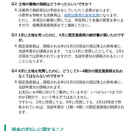
Q.2
土地や建物の相続はどうやったらいいですか？
A
法務局で相続登記の手続きをしていただく必要があります。
小郡市を管轄する法務局は、
福岡法務局久留米支局
になります。
ただし、未登記の家屋に関しては、市役所にて名義の変更を承りま
すので、税務課資産税係までご連絡ください。
Q.3
2月に土地を売ったのに、4月に固定資産税の納付書が届いたのです
が。
A
固定資産税は、課税される年の1月1日現在の登記簿上の所有者に、
当該年度分が課税されます。 つまり2月に売買したとしても、1月1
日現在では所有されていますので、当該年度分が課税されるという
ことになります。
Q.4
8月に土地を売買したのに、どうして3～4期分の固定資産税を払わ
なくてはならないのですか？
A
固定資産税は、課税される年の1月1日現在の登記簿上の所有者に、
当該年度分が課税されます。
お支払いを4期に分けてご案内していますが、いつからいつまでの
分が1期分で、という考え方ではありません。
ですから、2月に売買しても、8月に売買しても、1月1日現在で所
有されていれば、当該年度分（1期～4期）の固定資産税が賦課され
ます。
税金の支払いに関すること