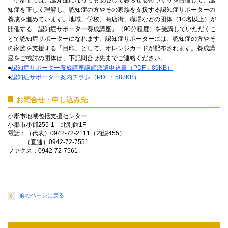
小郡市では、認知症になっても安心して暮らせる街づくりを目指して、認
知症を正しく理解し、認知症の方やその家族を支援する認知症サポーターの
養成を進めています。地域、学校、商店街、職場などの団体（10名以上）が
開催する「認知症サポーター養成講座」（90分程度）を受講していただくこ
とで認知症サポーターになれます。認知症サポーターには、認知症の方やそ
の家族を支援する「目印」として、オレンジカードが配布されます。養成講
座をご検討の団体は、下記問合せ先までご連絡ください。
●
認知症サポーター養成講座講師派遣申込書（PDF：89KB）
●
認知症サポーター案内チラシ（PDF：587KB）
お問合せ・申し込み先
小郡市地域包括支援センター
小郡市小郡255-1 北別館1F
電話：（代表）0942-72-2111（内線455）
（直通）0942-72-7551
ファクス：0942-72-7561
前のページに戻る