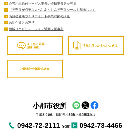
介護用品給付サービス事業の登録事業者を募集
【見守りが必要な人へ】あんしん見守りシールを配布します
高齢者健康づくりポイント事業対象の講座
民間企業との連携
地域リハビリテーション活動支援事業
よくある質問
情報が見つからないときは
(健康･福祉)
小郡市社会福祉協議会
小郡市役所
〒838-0198 福岡県小郡市小郡255番地1
0942-72-2111
0942-73-4466
(代表)