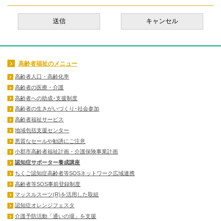
高齢者福祉のメニュー
高齢者人口・高齢化率
高齢者の医療・介護
高齢者への助成･支援制度
高齢者の生きがいづくり･社会参加
高齢者福祉サービス
地域包括支援センター
悪質なセールや勧誘にご注意
小郡市高齢者福祉計画・介護保険事業計画
認知症サポーター養成講座
ちくご認知症高齢者等SOSネットワーク広域連携
高齢者等SOS事前登録制度
マッスルスーツ(R)を活用した取組
認知症オレンジフェスタ
介護予防活動「通いの場」を支援