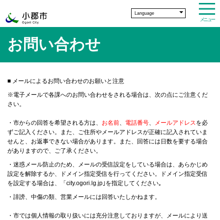
Language
メニュー
お問い合わせ
■
メールによるお問い合わせのお願いと注意
※電子メールで各課へのお問い合わせをされる場合は、次の点にご注意くだ
さい。
・市からの回答を希望される方は、
お名前
、
電話番号
、
メールアドレス
を必
ずご記入ください。また、ご住所やメールアドレスが正確に記入されていま
せんと、お返事できない場合があります。また、回答には日数を要する場合
がありますので、ご了承ください。
・迷惑メール防止のため、メールの受信設定をしている場合は、あらかじめ
設定を解除するか、ドメイン指定受信を行ってください。ドメイン指定受信
を設定する場合は、「city.ogori.lg.jp｣を指定してください｡
・誹謗、中傷の類、営業メールには回答いたしかねます。
・市では個人情報の取り扱いには充分注意しておりますが、メールにより送