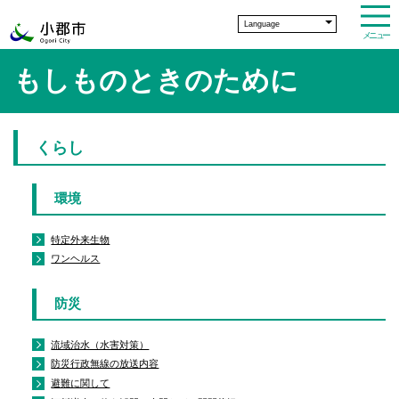
Language
メニュー
もしものときのために
くらし
環境
特定外来生物
ワンヘルス
防災
流域治水（水害対策）
防災行政無線の放送内容
避難に関して