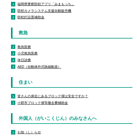
福岡県警察防犯アプリ「みまもっち」
防犯カメラシステム支援自動販売機
防犯灯設置補助金
救急
救急医療
小児救急医療
休日診療
AED（自動体外式除細動器）
住まい
皆さんの身近にあるブロック塀は安全ですか？
小郡市ブロック塀等撤去費補助金
外国人（がいこくじん）のみなさんへ
お知（し）らせ