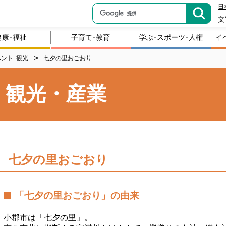
日
文
健康･福祉
子育て･教育
学ぶ･スポーツ･人権
イ
ント･観光
七夕の里おごおり
・観光・産業
七夕の里おごおり
「七夕の里おごおり」の由来
小郡市は「七夕の里」。