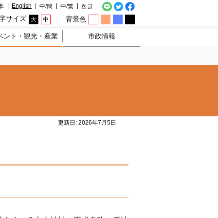
English
本
中/簡
中/繁
한글
字サイズ
背景色
大
中
ベント・観光・産業
市政情報
更新日: 2026年7月5日