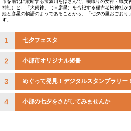
市を南北に縦断する宝満川をはさんで、機織りの女神・織女
神社）と、「犬飼神」（＝彦星）を合祀する稲吉老松神社が
姫と彦星の物語のようであることから、「七夕の里おごおり
す。
1
七夕フェスタ
2
小郡市オリジナル短冊
3
めぐって発見！デジタルスタンプラリー
4
小郡の七夕をさがしてみませんか