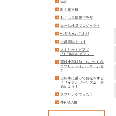
民泊
叶え星文様
おごおり情報プラザ
九州探検隊プロジェクト
七夕の里おごおり
小郡市民まつり
ストリートピアノ
「HEIKICHIピアノ」
西鉄小郡駅前「おごおり冬
まつり」＆イルミネーショ
ン
自転車に乗って観光をする
「サイクルツーリズム」を
始めよう！
スプリングフェスタ
夢HANABI