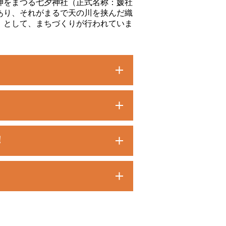
神をまつる七夕神社（正式名称：媛社
あり、それがまるで天の川を挟んだ織
」として、まちづくりが行われていま
！