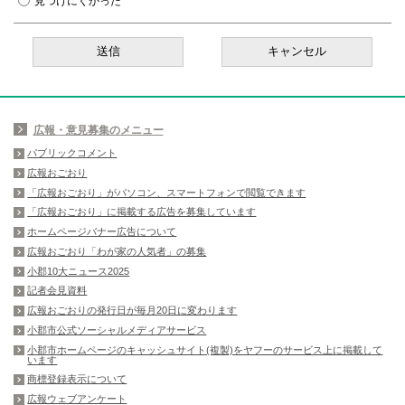
見つけにくかった
広報・意見募集のメニュー
パブリックコメント
広報おごおり
「広報おごおり」がパソコン、スマートフォンで閲覧できます
「広報おごおり」に掲載する広告を募集しています
ホームページバナー広告について
広報おごおり「わが家の人気者」の募集
小郡10大ニュース2025
記者会見資料
広報おごおりの発行日が毎月20日に変わります
小郡市公式ソーシャルメディアサービス
小郡市ホームページのキャッシュサイト(複製)をヤフーのサービス上に掲載して
います
商標登録表示について
広報ウェブアンケート