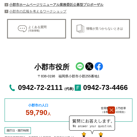
小郡市ホームページリニューアル業務委託公募型プロポーザル
小郡市の広報を考えるワークショップ
よくある質問
情報が見つからないときは
(市政情報)
小郡市役所
〒838-0198 福岡県小郡市小郡255番地1
0942-72-2111
0942-73-4466
(代表)
小郡市の人口
世帯数：27,175世帯
59,790
（令和8年8
月1日現在）
人
開庁日・開庁時間