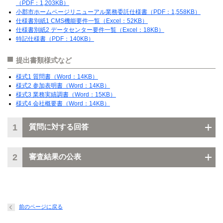
（PDF：1,203KB）
小郡市ホームページリニューアル業務委託仕様書（PDF：1,558KB）
仕様書別紙1 CMS機能要件一覧（Excel：52KB）
仕様書別紙2 データセンター要件一覧（Excel：18KB）
特記仕様書（PDF：140KB）
提出書類様式など
様式1 質問書（Word：14KB）
様式2 参加表明書（Word：14KB）
様式3 業務実績調書（Word：15KB）
様式4 会社概要書（Word：14KB）
1
質問に対する回答
2
審査結果の公表
前のページに戻る