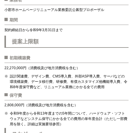
小郡市ホームページリニューアル業務委託公募型プロポーザル
期間
契約締結日から令和9年3月31日まで
提案上限額
初期構築費
22,270,000円（消費税及び地方消費税を含む）
設計関連費、デザイン費、CMS導入費、外部ASP導入費、サーバなどの
環境構築費、データ移行費、研修費、有償カスタマイズ他機能導入費、令
和8年度保守費など、リニューアル業務にかかる全ての費用
保守費
2,808,000円（消費税及び地方消費税を含む）
令和9年度から令和13年度までの5年間について、ハードウェア・ソフト
ウェアなどシステム保守にかかる全ての費用の単年度合計（ただし一部費
用を除く。詳細は実施要領参照）