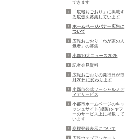
できます
「広報おごおり」に掲載す
る広告を募集しています
ホームページバナー広告に
ついて
広報おごおり「わが家の人
気者」の募集
小郡10大ニュース2025
記者会見資料
広報おごおりの発行日が毎
月20日に変わります
小郡市公式ソーシャルメデ
ィアサービス
小郡市ホームページのキャ
ッシュサイト(複製)をヤフ
ーのサービス上に掲載して
います
商標登録表示について
広報ウェブアンケート