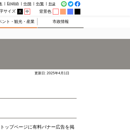
English
本
中/簡
中/繁
한글
字サイズ
背景色
大
中
ベント・観光・産業
市政情報
更新日: 2025年4月1日
のトップページに有料バナー広告を掲