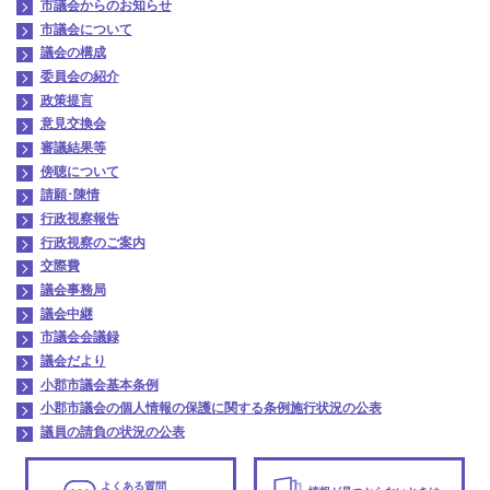
市議会からのお知らせ
市議会について
議会の構成
委員会の紹介
政策提言
意見交換会
審議結果等
傍聴について
請願･陳情
行政視察報告
行政視察のご案内
交際費
議会事務局
議会中継
市議会会議録
議会だより
小郡市議会基本条例
小郡市議会の個人情報の保護に関する条例施行状況の公表
議員の請負の状況の公表
よくある質問