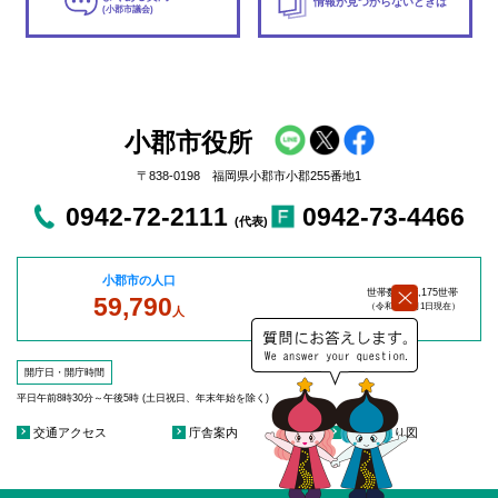
情報が見つからないときは
(小郡市議会)
小郡市役所
〒838-0198 福岡県小郡市小郡255番地1
0942-72-2111
0942-73-4466
(代表)
小郡市の人口
世帯数：27,175世帯
59,790
（令和8年8
月1日現在）
人
開庁日・開庁時間
平日午前8時30分～午後5時 (土日祝日、年末年始を除く)
交通アクセス
庁舎案内
庁舎見取り図