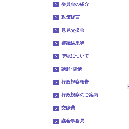
委員会の紹介
政策提言
意見交換会
審議結果等
傍聴について
請願･陳情
行政視察報告
行政視察のご案内
交際費
議会事務局