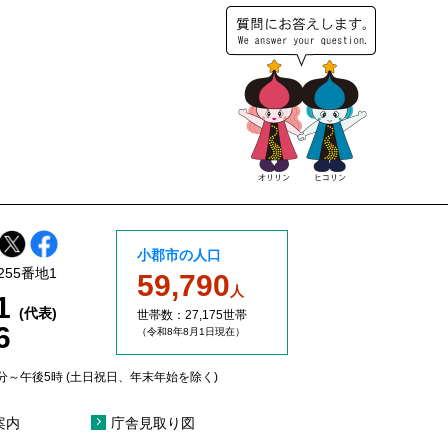
小郡市の人口
255番地1
59,790
人
11
(代表)
世帯数：27,175世帯
6
（令和8年8
月1日現在）
分～午後5時 (土日祝日、年末年始を除く)
案内
庁舎見取り図