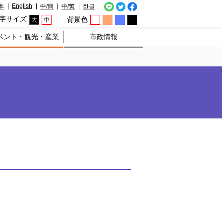
English
本
中/簡
中/繁
한글
字サイズ
背景色
大
中
ベント・観光・産業
市政情報