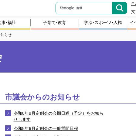
日
文
健康･福祉
子育て･教育
学ぶ･スポーツ･人権
イ
お知らせ
会
市議会からのお知らせ
令和8年9月定例会の会期日程（予定）をお知ら
せします
令和8年6月定例会の一般質問日程