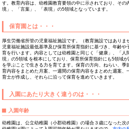
す。教育内容は、幼稚園教育要領の中に示されており、その
境」、「言葉」、「表現」の5領域となっています。
保育園とは・・・
厚生労働省所管の児童福祉施設です。（教育施設ではありま
児童福祉施設最低基準及び保育所保育指針に基づき、年齢や
育を行います。内容としては幼稚園と同じく「健康」、「人
現」の5領域 を根本にしており、保育所保育指針にも5領域
を学ぶことで生きる力を育てます。保育の方向、ねらい、季
育内容をまとめた月案、一週間の保育内容をまとめた週案、
育士が作成し、それらに沿って保育を進めていきます。
入園にあたり大きく違うのは・・・
入園年齢
幼稚園は、公立幼稚園（小郡幼稚園）の場合３歳になった次の
幼稚園は園によって入園可能年齢が異なりますので、
市内の