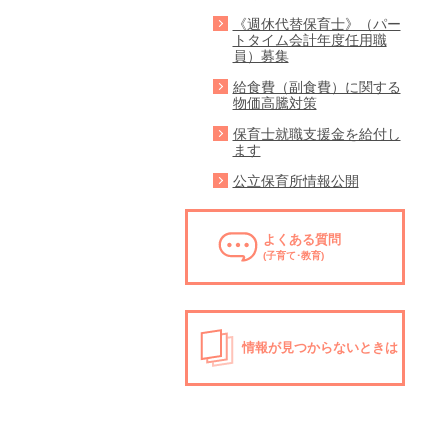
《週休代替保育士》（パー
トタイム会計年度任用職
員）募集
給食費（副食費）に関する
物価高騰対策
保育士就職支援金を給付し
ます
公立保育所情報公開
よくある質問
(子育て･教育)
情報が見つからないときは