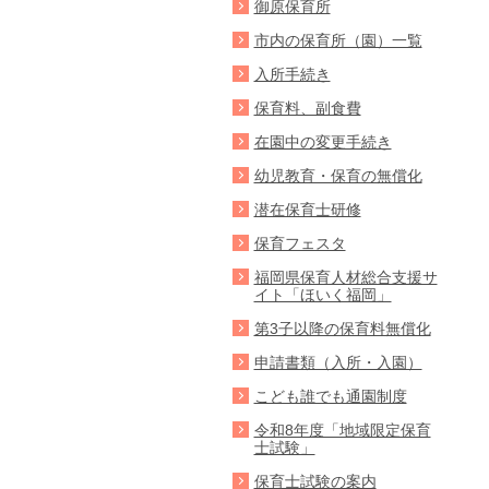
御原保育所
市内の保育所（園）一覧
入所手続き
保育料、副食費
在園中の変更手続き
幼児教育・保育の無償化
潜在保育士研修
保育フェスタ
福岡県保育人材総合支援サ
イト「ほいく福岡」
第3子以降の保育料無償化
申請書類（入所・入園）
こども誰でも通園制度
令和8年度「地域限定保育
士試験」
保育士試験の案内