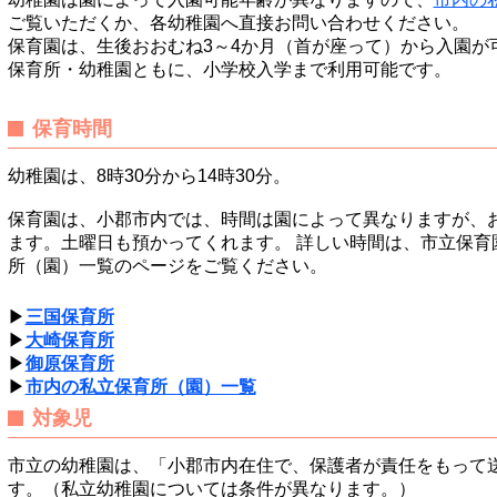
ご覧いただくか、各幼稚園へ直接お問い合わせください。
保育園は、生後おおむね3～4か月（首が座って）から入園が
保育所・幼稚園ともに、小学校入学まで利用可能です。
保育時間
幼稚園は、8時30分から14時30分。
保育園は、小郡市内では、時間は園によって異なりますが、お
ます。土曜日も預かってくれます。 詳しい時間は、市立保育
所（園）一覧のページをご覧ください。
▶
三国保育所
▶
大崎保育所
▶
御原保育所
▶
市内の私立保育所（園）一覧
対象児
市立の幼稚園は、「小郡市内在住で、保護者が責任をもって
す。（私立幼稚園については条件が異なります。）