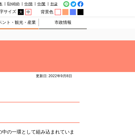
English
本
中/簡
中/繁
한글
字サイズ
背景色
大
中
ベント・観光・産業
市政情報
更新日: 2022年9月8日
の中の一環として組み込まれていま