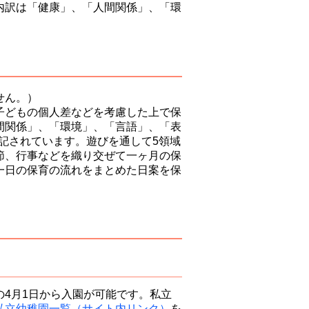
内訳は「健康」、「人間関係」、「環
せん。）
子どもの個人差などを考慮した上で保
間関係」、「環境」、「言語」、「表
が記されています。遊びを通して5領域
節、行事などを織り交ぜて一ヶ月の保
一日の保育の流れをまとめた日案を保
4月1日から入園が可能です。私立
私立幼稚園一覧（サイト内リンク）
を