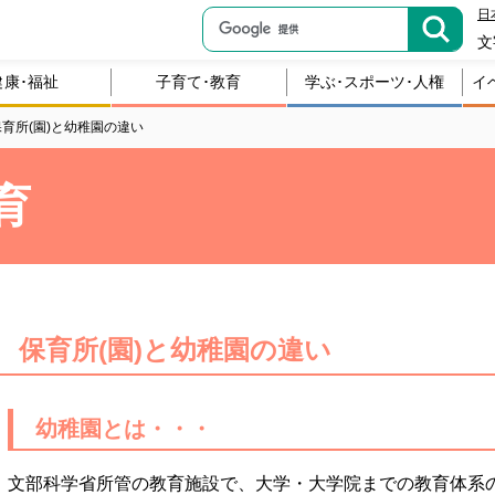
日
文
健康･福祉
子育て･教育
学ぶ･スポーツ･人権
イ
保育所(園)と幼稚園の違い
育
保育所(園)と幼稚園の違い
幼稚園とは・・・
文部科学省所管の教育施設で、大学・大学院までの教育体系