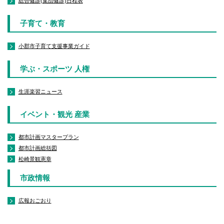
総合健診(集団健診)日程表
子育て・教育
小郡市子育て支援事業ガイド
学ぶ・スポーツ 人権
生涯楽習ニュース
イベント・観光 産業
都市計画マスタープラン
都市計画総括図
松崎景観憲章
市政情報
広報おごおり