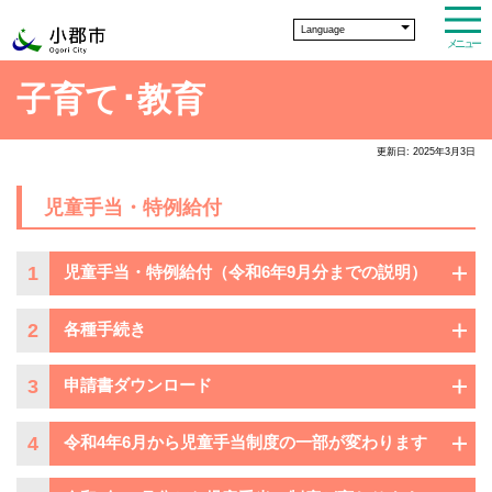
Language
メニュー
子育て･教育
更新日: 2025年3月3日
児童手当・特例給付
1
児童手当・特例給付（令和6年9月分までの説明）
2
各種手続き
3
申請書ダウンロード
4
令和4年6月から児童手当制度の一部が変わります