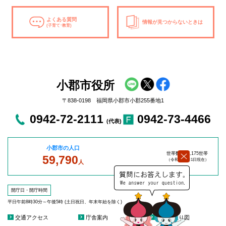
よくある質問
情報が見つからないときは
(子育て･教育)
小郡市役所
〒838-0198 福岡県小郡市小郡255番地1
0942-72-2111
0942-73-4466
(代表)
小郡市の人口
世帯数：27,175世帯
59,790
（令和8年8
月1日現在）
人
開庁日・開庁時間
平日午前8時30分～午後5時 (土日祝日、年末年始を除く)
交通アクセス
庁舎案内
庁舎見取り図