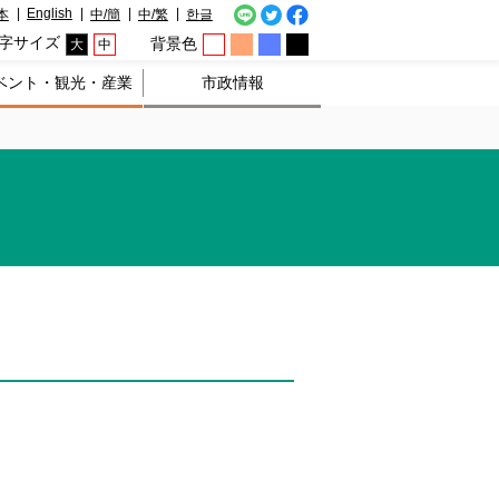
English
本
中/簡
中/繁
한글
字サイズ
背景色
大
中
ベント・観光・産業
市政情報