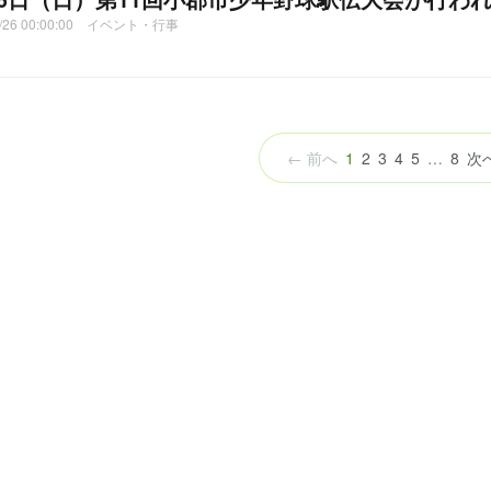
1/26 00:00:00 イベント・行事
（こ
← 前へ
1
2
3
4
5
…
8
次
の
ペ
ー
ジ）