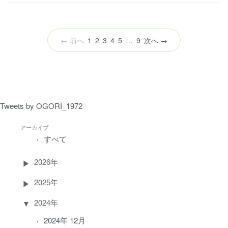
（こ
← 前へ
1
2
3
4
5
…
9
次へ →
の
ペ
ー
ジ）
Tweets by OGORI_1972
アーカイブ
すべて
2026年
2025年
2024年
2024年 12月