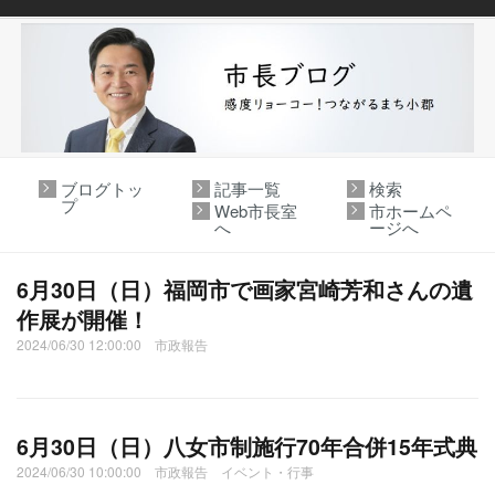
ブログトッ
記事一覧
検索
プ
Web市長室
市ホームペ
へ
ージへ
6月30日（日）福岡市で画家宮崎芳和さんの遺
作展が開催！
2024/06/30 12:00:00 市政報告
6月30日（日）八女市制施行70年合併15年式典
2024/06/30 10:00:00 市政報告 イベント・行事