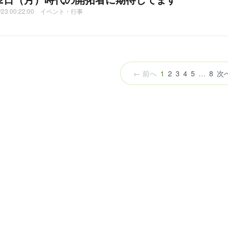
4/23 00:22:00 イベント・行事
（こ
← 前へ
1
2
3
4
5
…
8
次
の
ペ
ー
ジ）