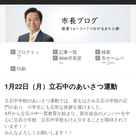
ブログトッ
記事一覧
検索
プ
Web市長室
市ホームペ
へ
ージへ
印刷
1月22日（月）立石中のあいさつ運動
立石中学校のあいさつ運動では、道をはさみ立石小学校の正
門があり、小学生にも元気な挨拶を届けました。
4月から立石小中一貫教育が始まり、新生徒会のメンバーを中
心に立石小学校、立石中学校をけん引することが期待されて
います！！
みんなよろしくお願いします！！