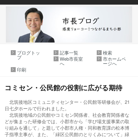
ブログトッ
記事一覧
検索
プ
Web市長室
市ホームペ
へ
ージへ
印刷
コミセン・公民館の役割に広がる期待
北筑後地区コミュニティセンター・公民館等研修会が、21
日七夕ホールで行われました。
北筑後地域の公民館やコミセン関係者、社会教育関係者な
どが集まった研修会では、小郡市から「学び場支援事業の取
り組みを通して」と題して小郡市人権・同和教育課の松本博
子指導主事が、また、「緑区公民館のとりくみについて」緑