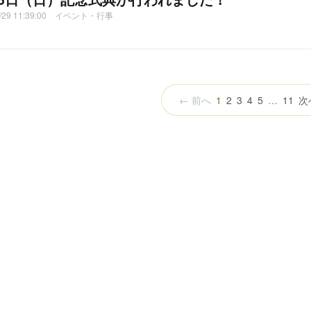
2/29 11:39:00 イベント・行事
（こ
← 前へ
1
2
3
4
5
…
11
次
の
ペ
ー
ジ）