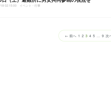
2/18 02:15:00 イベント・行事
（こ
← 前へ
1
2
3
4
5
…
9
次
の
ペ
ー
ジ）